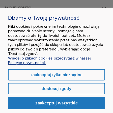
MOJE KONTO
Dbamy o Twoją prywatność
PŁATNOŚCI I DOSTAWA
Pliki cookies i pokrewne im technologie umożliwiają
poprawne działanie strony i pomagają nam
O NAS
dostosować ofertę do Twoich potrzeb. Możesz
zaakceptować wykorzystanie przez nas wszystkich
tych plików i przejść do sklepu lub dostosować użycie
plików do swoich preferencji, wybierając opcję
"Dostosuj zgody".
Więcej o plikach cookies przeczytasz w naszej
Stopka - treść testowa
Polityce prywatności.
zaakceptuj tylko niezbędne
pokaż pełną wersję strony
dostosuj zgody
Sklep internetowy Shoper.pl
zaakceptuj wszystkie