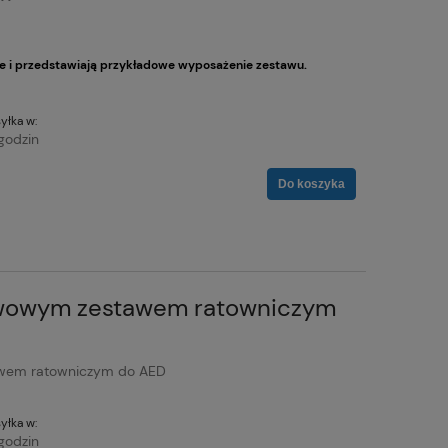
e i przedstawiają przykładowe wyposażenie zestawu.
yłka w:
godzin
Do koszyka
awowym zestawem ratowniczym
wem ratowniczym do AED
yłka w:
godzin