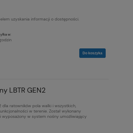
 celem uzyskania informacji o dostępności.
yłka w:
godzin
Do koszyka
arny LBTR GEN2
dla ratowników pola walki i wszystkich,
unkcjonalności w terenie. Został wykonany
 i wyposażony w system nośny umożliwiający