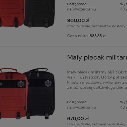
Dostępność:
Wys
na wyczerpaniu
48 
900,00 zł
zawiera 8% VAT, bez kosztów dostawy
Cena netto:
833,33 zł
Mały plecak milita
Mały plecak militarny SBTR GEN
walki i wszystkich, którzy potrz
Prosty i modułowy, wykonany z 
z możliwością całkowitego demon
Dostępność:
Wys
na wyczerpaniu
48 
670,00 zł
zawiera 8% VAT, bez kosztów dostawy