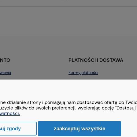
ONTO
PŁATNOŚCI I DOSTAWA
wienia
Formy płatności
konta
Czas i koszty dostawy
nia
awne działanie strony i pomagają nam dostosować ofertę do Two
użycie plików do swoich preferencji, wybierając opcję "Dostosuj 
ywatności.
zaakceptuj wszystkie
suj zgody