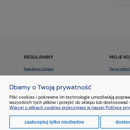
REGULAMINY
MOJE K
Regulamin sklepu
Twoje zamó
Polityka prywatności
Ustawienia 
Dbamy o Twoją prywatność
Zwroty i reklamacje
Przechowal
Pliki cookies i pokrewne im technologie umożliwiają popr
wszystkich tych plików i przejść do sklepu lub dostosować 
Więcej o plikach cookies przeczytasz w naszej Polityce pr
Stopka - treść testowa
zaakceptuj tylko niezbędne
dosto