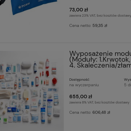
73,00 zł
zawiera 23% VAT, bez kosztów dostaw
Cena netto:
59,35 zł
Wyposażenie moduł
(Moduły: 1.Krwotok,
4. Skaleczenia/złam
Dostępność:
Wys
na wyczerpaniu
5 d
655,00 zł
zawiera 8% VAT, bez kosztów dostawy
Cena netto:
606,48 zł