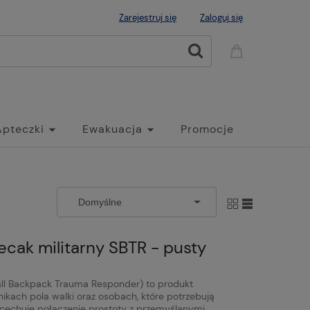
Zarejestruj się
Zaloguj się
Apteczki
Ewakuacja
Promocje
ecak militarny SBTR - pusty
all Backpack Trauma Responder) to produkt
ikach pola walki oraz osobach, które potrzebują
 cechuje połączenie prostoty z przemyślanymi