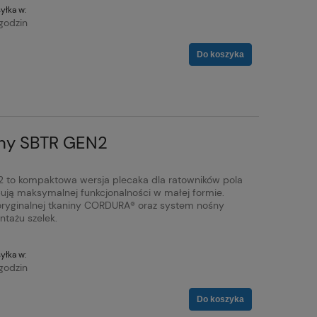
yłka w:
godzin
Do koszyka
rny SBTR GEN2
2 to kompaktowa wersja plecaka dla ratowników pola
ebują maksymalnej funkcjonalności w małej formie.
oryginalnej tkaniny CORDURA® oraz system nośny
tażu szelek.
yłka w:
godzin
Do koszyka