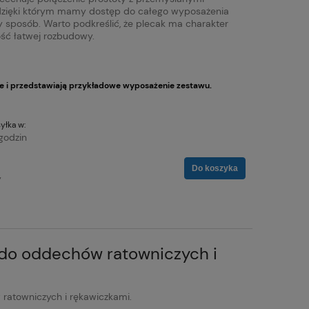
 dzięki którym mamy dostęp do całego wyposażenia
y sposób. Warto podkreślić, że plecak ma charakter
ść łatwej rozbudowy.
e i przedstawiają przykładowe wyposażenie zestawu.
yłka w:
godzin
Do koszyka
y
 do oddechów ratowniczych i
ratowniczych i rękawiczkami.