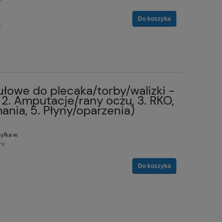
Do koszyka
y
owe do plecaka/torby/walizki -
 2. Amputacje/rany oczu, 3. RKO,
ania, 5. Płyny/oparzenia)
yłka w:
ni
Do koszyka