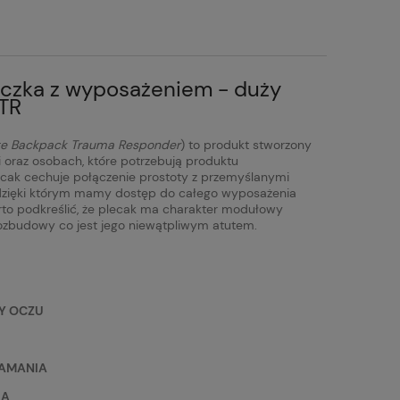
czka z wyposażeniem - duży
BTR
ge Backpack Trauma Responder
) to produkt stworzony
i oraz osobach, które potrzebują produktu
ecak cechuje połączenie prostoty z przemyślanymi
 dzięki którym mamy dostęp do całego wyposażenia
arto podkreślić, że plecak ma charakter modułowy
rozbudowy co jest jego niewątpliwym atutem.
NY OCZU
ŁAMANIA
IA