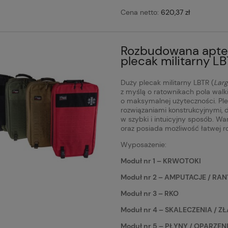
Cena netto:
620,37 zł
Rozbudowana apte
plecak militarny L
Duży plecak militarny LBTR (
Lar
z myślą o ratownikach pola walk
o maksymalnej użyteczności. Pl
rozwiązaniami konstrukcyjnymi,
w szybki i intuicyjny sposób. W
oraz posiada możliwość łatwej 
Wyposażenie:
Moduł nr 1 – KRWOTOKI
Moduł nr 2 – AMPUTACJE / RA
Moduł nr 3 – RKO
Moduł nr 4 – SKALECZENIA / Z
Moduł nr 5 – PŁYNY / OPARZEN