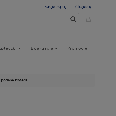
Zarejestruj się
Zaloguj się
Apteczki
Ewakuacja
Promocje
 podane kryteria.