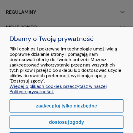
REGULAMINY
MOJE KONTO
Dbamy o Twoją prywatność
PŁATNOŚCI I DOSTAWA
Pliki cookies i pokrewne im technologie umożliwiają
poprawne działanie strony i pomagają nam
O NAS
dostosować ofertę do Twoich potrzeb. Możesz
zaakceptować wykorzystanie przez nas wszystkich
tych plików i przejść do sklepu lub dostosować użycie
plików do swoich preferencji, wybierając opcję
"Dostosuj zgody".
Więcej o plikach cookies przeczytasz w naszej
Stopka - treść testowa
Polityce prywatności.
zaakceptuj tylko niezbędne
pokaż pełną wersję strony
dostosuj zgody
Sklep internetowy Shoper.pl