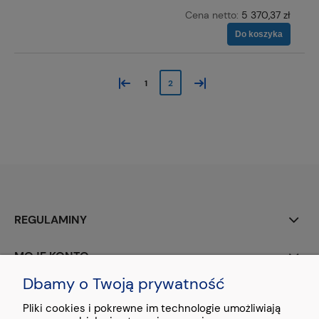
Cena netto:
5 370,37 zł
Do koszyka
«
»
1
2
REGULAMINY
MOJE KONTO
Dbamy o Twoją prywatność
PŁATNOŚCI I DOSTAWA
Pliki cookies i pokrewne im technologie umożliwiają