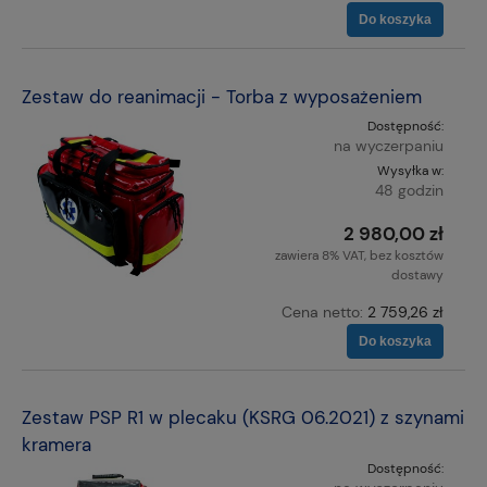
Do koszyka
Zestaw do reanimacji - Torba z wyposażeniem
Dostępność:
na wyczerpaniu
Wysyłka w:
48 godzin
2 980,00 zł
zawiera 8% VAT, bez kosztów
dostawy
Cena netto:
2 759,26 zł
Do koszyka
Zestaw PSP R1 w plecaku (KSRG 06.2021) z szynami
kramera
Dostępność: