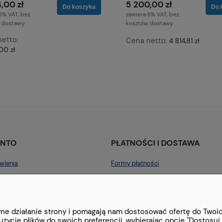
,00 zł
5 200,00 zł
Do koszyka
Do 
8% VAT, bez
zawiera 8% VAT, bez
 dostawy
kosztów dostawy
etto:
Cena netto:
4 814,81 zł
00 zł
ONTO
PŁATNOŚCI I DOSTAWA
wienia
Formy płatności
konta
Czas i koszty dostawy
nia
awne działanie strony i pomagają nam dostosować ofertę do Two
użycie plików do swoich preferencji, wybierając opcję "Dostosuj 