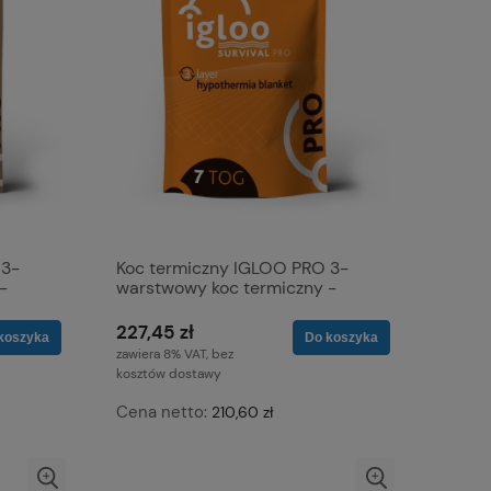
 3-
Koc termiczny IGLOO PRO 3-
-
warstwowy koc termiczny -
-
Pomarańczowy - Rozmiar L
227,45 zł
koszyka
Do koszyka
zawiera 8% VAT, bez
kosztów dostawy
Cena netto:
210,60 zł