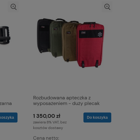
Rozbudowana apteczka z
zarna
wyposażeniem - duży plecak
militarny LBTR
1 350,00 zł
koszyka
Do koszyka
zawiera 8% VAT, bez
kosztów dostawy
Cena netto: