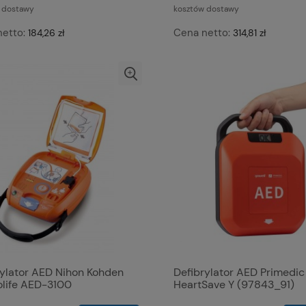
 dostawy
kosztów dostawy
netto:
Cena netto:
184,26 zł
314,81 zł
rylator AED Nihon Kohden
Defibrylator AED Primedic
olife AED-3100
HeartSave Y (97843_91)