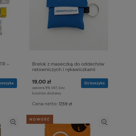
TR –
Brelok z maseczką do oddechów
ratowniczych i rękawiczkami
19,00 zł
koszyka
Do koszyka
zawiera 8% VAT, bez
kosztów dostawy
Cena netto:
17,59 zł
NOWOŚĆ