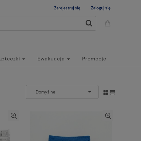
Zarejestruj się
Zaloguj się
Apteczki
Ewakuacja
Promocje