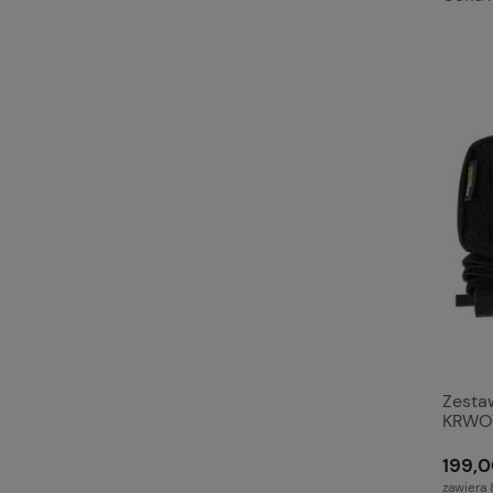
Zesta
KRWO
199,0
zawiera 