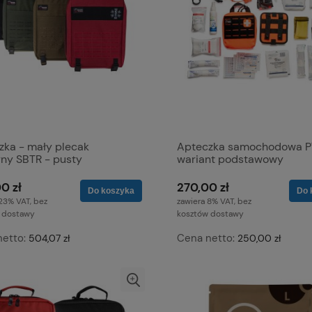
zka - mały plecak
Apteczka samochodowa P
rny SBTR - pusty
wariant podstawowy
0 zł
270,00 zł
Do koszyka
Do 
23% VAT, bez
zawiera 8% VAT, bez
 dostawy
kosztów dostawy
netto:
Cena netto:
504,07 zł
250,00 zł