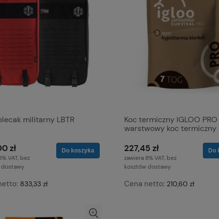
lecak militarny LBTR
Koc termiczny IGLOO PRO
warstwowy koc termiczny 
Coyote Brown maskujący 
Rozmiar L
0 zł
227,45 zł
Do koszyka
Do 
8% VAT, bez
zawiera 8% VAT, bez
 dostawy
kosztów dostawy
netto:
Cena netto:
833,33 zł
210,60 zł