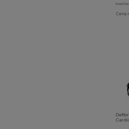
kosztów
Cena 
Defib
Cardi