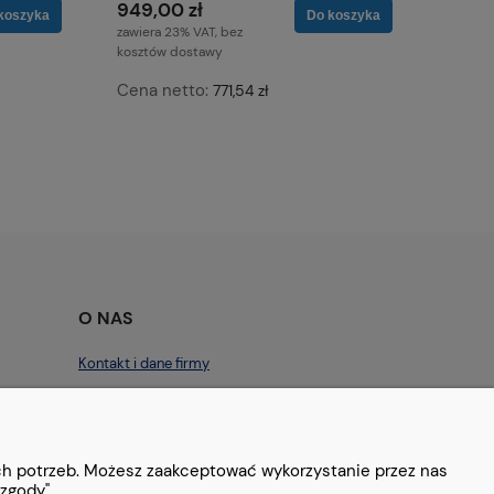
949,00 zł
koszyka
Do koszyka
zawiera 23% VAT, bez
kosztów dostawy
Cena netto:
771,54 zł
O NAS
Kontakt i dane firmy
Blog
Kontakt
ich potrzeb. Możesz zaakceptować wykorzystanie przez nas
zgody".