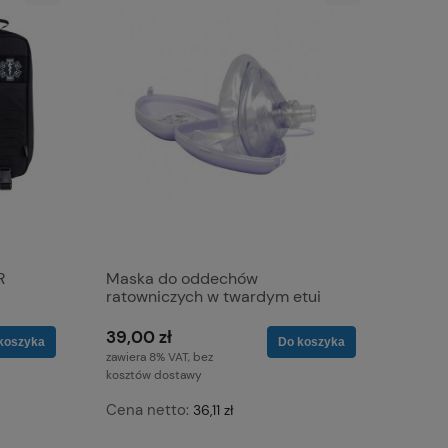
R
Maska do oddechów
ratowniczych w twardym etui
(typu "pocket mask")
39,00 zł
koszyka
Do koszyka
zawiera 8% VAT, bez
kosztów dostawy
Cena netto:
36,11 zł