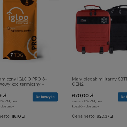
ermiczny IGLOO PRO 3-
Mały plecak militarny SBT
wowy koc termiczny -
GEN2
ańczowy - Rozmiar
ryczny (dla niemowląt)
 zł
670,00 zł
Do koszyka
Do 
8% VAT, bez
zawiera 8% VAT, bez
 dostawy
kosztów dostawy
netto:
Cena netto:
116,10 zł
620,37 zł