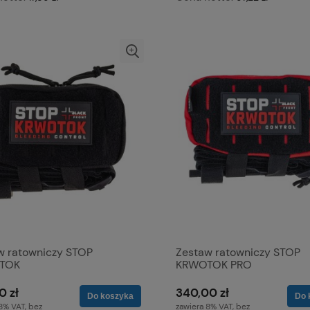
w ratowniczy STOP
Zestaw ratowniczy STOP
TOK
KRWOTOK PRO
0 zł
340,00 zł
Do koszyka
Do 
8% VAT, bez
zawiera 8% VAT, bez