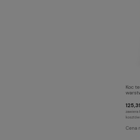
Koc t
warst
Pomar
pediat
125,39
zawiera 
kosztów
Cena 