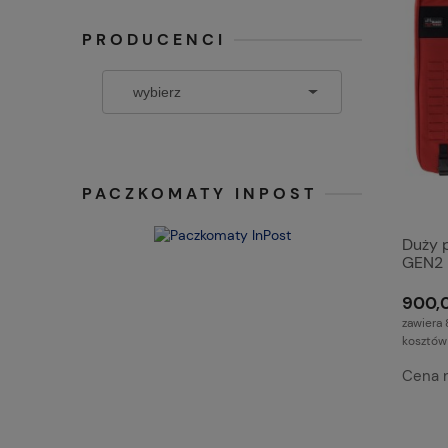
PRODUCENCI
PACZKOMATY INPOST
Duży p
GEN2
900,0
zawiera 
kosztów
Cena 