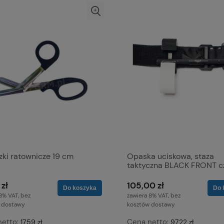
zki ratownicze 19 cm
Opaska uciskowa, staza
taktyczna BLACK FRONT c
 zł
105,00 zł
Do koszyka
Do 
8% VAT, bez
zawiera 8% VAT, bez
 dostawy
kosztów dostawy
netto:
Cena netto:
17,59 zł
97,22 zł