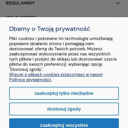
REGULAMINY
MOJE KONTO
Dbamy o Twoją prywatność
PŁATNOŚCI I DOSTAWA
Pliki cookies i pokrewne im technologie umożliwiają
poprawne działanie strony i pomagają nam
O NAS
dostosować ofertę do Twoich potrzeb. Możesz
zaakceptować wykorzystanie przez nas wszystkich
tych plików i przejść do sklepu lub dostosować użycie
plików do swoich preferencji, wybierając opcję
"Dostosuj zgody".
Więcej o plikach cookies przeczytasz w naszej
Stopka - treść testowa
Polityce prywatności.
zaakceptuj tylko niezbędne
pokaż pełną wersję strony
dostosuj zgody
Sklep internetowy Shoper.pl
zaakceptuj wszystkie