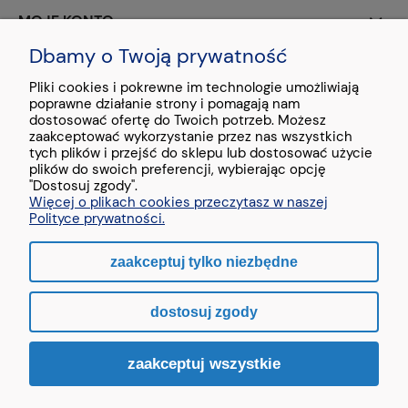
MOJE KONTO
Dbamy o Twoją prywatność
PŁATNOŚCI I DOSTAWA
Pliki cookies i pokrewne im technologie umożliwiają
poprawne działanie strony i pomagają nam
O NAS
dostosować ofertę do Twoich potrzeb. Możesz
zaakceptować wykorzystanie przez nas wszystkich
tych plików i przejść do sklepu lub dostosować użycie
plików do swoich preferencji, wybierając opcję
"Dostosuj zgody".
Więcej o plikach cookies przeczytasz w naszej
Stopka - treść testowa
Polityce prywatności.
zaakceptuj tylko niezbędne
pokaż pełną wersję strony
dostosuj zgody
Sklep internetowy Shoper.pl
zaakceptuj wszystkie