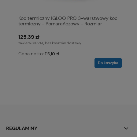
Koc termiczny IGLOO PRO 3-warstwowy koc
termiczny - Pomarańczowy - Rozmiar
pediatryczny (dla niemowląt)
125,39 zł
zawiera 8% VAT, bez kosztów dostawy
Cena netto:
116,10 zł
Do koszyka
REGULAMINY