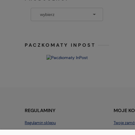
PACZKOMATY INPOST
REGULAMINY
MOJE K
Regulamin sklepu
Twoje zamó
Polityka prywatności
Ustawienia 