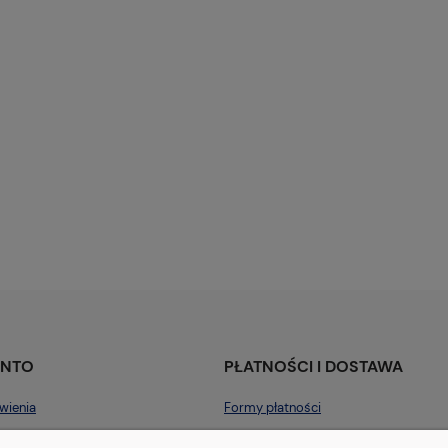
ONTO
PŁATNOŚCI I DOSTAWA
wienia
Formy płatności
konta
Czas i koszty dostawy