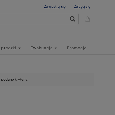
Zarejestruj się
Zaloguj się
Apteczki
Ewakuacja
Promocje
 podane kryteria.