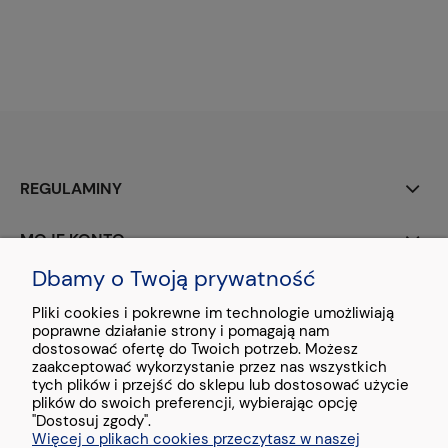
REGULAMINY
MOJE KONTO
Dbamy o Twoją prywatność
PŁATNOŚCI I DOSTAWA
Pliki cookies i pokrewne im technologie umożliwiają
poprawne działanie strony i pomagają nam
O NAS
dostosować ofertę do Twoich potrzeb. Możesz
zaakceptować wykorzystanie przez nas wszystkich
tych plików i przejść do sklepu lub dostosować użycie
plików do swoich preferencji, wybierając opcję
"Dostosuj zgody".
Więcej o plikach cookies przeczytasz w naszej
Stopka - treść testowa