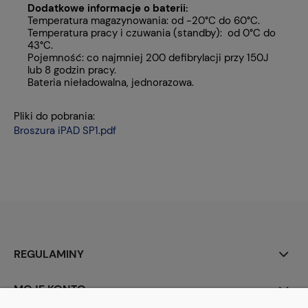
Dodatkowe informacje o baterii:
Temperatura magazynowania: od -20°C do 60°C.
Temperatura pracy i czuwania (standby): od 0°C do
43°C.
Pojemność: co najmniej 200 defibrylacji przy 150J
lub 8 godzin pracy.
Bateria nieładowalna, jednorazowa.
Pliki do pobrania:
Broszura iPAD SP1.pdf
REGULAMINY
MOJE KONTO