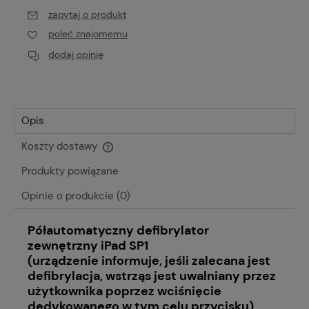
zapytaj o produkt
poleć znajomemu
dodaj opinię
Opis
Koszty dostawy
Cena nie zawiera ewentualnych kosztów płatności
Produkty powiązane
Opinie o produkcie (0)
Półautomatyczny defibrylator
zewnętrzny iPad SP1
(urządzenie informuje, jeśli zalecana jest
defibrylacja, wstrząs jest uwalniany przez
użytkownika poprzez wciśnięcie
dedykowanego w tym celu przycisku)