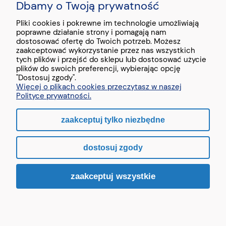
Dbamy o Twoją prywatność
PŁATNOŚCI I DOSTAWA
Pliki cookies i pokrewne im technologie umożliwiają
poprawne działanie strony i pomagają nam
O NAS
dostosować ofertę do Twoich potrzeb. Możesz
zaakceptować wykorzystanie przez nas wszystkich
tych plików i przejść do sklepu lub dostosować użycie
plików do swoich preferencji, wybierając opcję
"Dostosuj zgody".
Więcej o plikach cookies przeczytasz w naszej
Stopka - treść testowa
Polityce prywatności.
zaakceptuj tylko niezbędne
pokaż pełną wersję strony
dostosuj zgody
Sklep internetowy Shoper.pl
zaakceptuj wszystkie