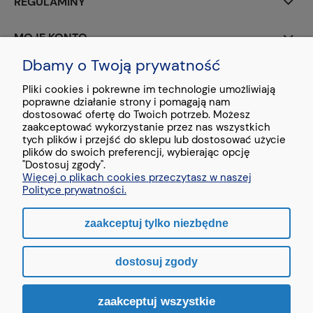
REGULAMINY
MOJE KONTO
Dbamy o Twoją prywatność
PŁATNOŚCI I DOSTAWA
Pliki cookies i pokrewne im technologie umożliwiają
poprawne działanie strony i pomagają nam
O NAS
dostosować ofertę do Twoich potrzeb. Możesz
zaakceptować wykorzystanie przez nas wszystkich
tych plików i przejść do sklepu lub dostosować użycie
plików do swoich preferencji, wybierając opcję
"Dostosuj zgody".
Więcej o plikach cookies przeczytasz w naszej
Stopka - treść testowa
Polityce prywatności.
zaakceptuj tylko niezbędne
pokaż pełną wersję strony
dostosuj zgody
Sklep internetowy Shoper.pl
zaakceptuj wszystkie