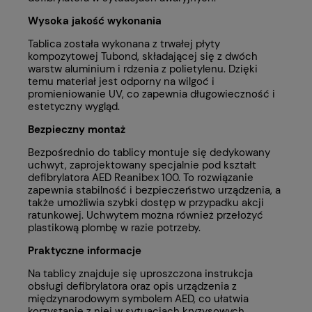
Wysoka jakość wykonania
Tablica została wykonana z trwałej płyty
kompozytowej Tubond, składającej się z dwóch
warstw aluminium i rdzenia z polietylenu. Dzięki
temu materiał jest odporny na wilgoć i
promieniowanie UV, co zapewnia długowieczność i
estetyczny wygląd.
Bezpieczny montaż
Bezpośrednio do tablicy montuje się dedykowany
uchwyt, zaprojektowany specjalnie pod kształt
defibrylatora AED Reanibex 100. To rozwiązanie
zapewnia stabilność i bezpieczeństwo urządzenia, a
także umożliwia szybki dostęp w przypadku akcji
ratunkowej. Uchwytem można również przełożyć
plastikową plombę w razie potrzeby.
Praktyczne informacje
Na tablicy znajduje się uproszczona instrukcja
obsługi defibrylatora oraz opis urządzenia z
międzynarodowym symbolem AED, co ułatwia
korzystanie z niej w sytuacjach kryzysowych.