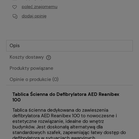
poleć znajomemu
dodaj opinię
Opis
Koszty dostawy
Cena nie zawiera ewentualnych kosztów płatności
Produkty powiązane
Opinie o produkcie (0)
Tablica Ścienna do Defibrylatora AED Reanibex
100
Tablica ścienna dedykowana do zawieszenia
defibrylatora AED Reanibex 100 to nowoczesne i
estetyczne rozwiązanie, idealne do wnętrz
budynków. Jest doskonałą alternatywą dla
standardowych szafek, zapewniając łatwy dostęp do
defibrylatora w sytuacjach awaryjnych.